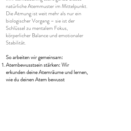
natürliche Atemmuster im Mittelpunkt.
Die Atmung ist weit mehr als nur ein
biologischer Vorgang – sie ist der
Schlüssel zu mentalem Fokus,
körperlicher Balance und emotionaler
Stabilität.
So arbeiten wir gemeinsam:
Atembewusstsein stärken: Wir
erkunden deine Atemräume und lernen,
wie du deinen Atem bewusst
wahrnimmst.
Dysfunktionale Muster erkennen: Wo
atmest du zu viel? Zu flach? Zu schnell?
Gezielte Übungen: Durch spezielle
Techniken steigern wir deine CO₂-
Toleranz und fördern eine natürliche,